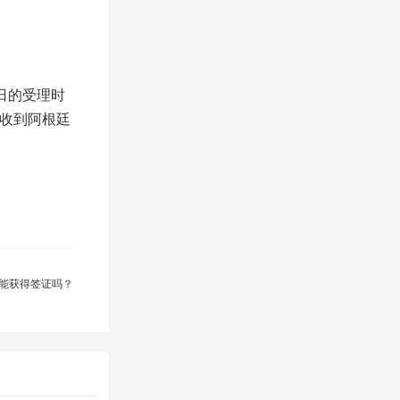
日的受理时
请人收到阿根廷
。
能获得签证吗？