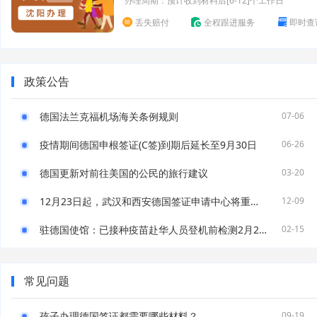
办理周期：预计收到材料后[6-12]个工作日
丢失赔付
全程跟进服务
即时查
政策公告
德国法兰克福机场海关条例规则
07-06
疫情期间德国申根签证(C签)到期后延长至9月30日
06-26
德国更新对前往美国的公民的旅行建议
03-20
12月23日起，武汉和西安德国签证申请中心将重新对外开放！
12-09
驻德国使馆：已接种疫苗赴华人员登机前检测2月21日起需执行新规
02-15
常见问题
孩子办理德国签证都需要哪些材料？
09-19